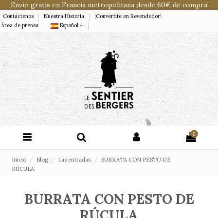
¡Envío gratis en Francia metropolitana desde 60€ de compra!
Contáctenos
Nuestra Historia
¡Convertite en Revendedor!
Área de prensa
Español
0
Inicio
Blog
Las entradas
BURRATA CON PESTO DE
RÚCULA
BURRATA CON PESTO DE
RÚCULA