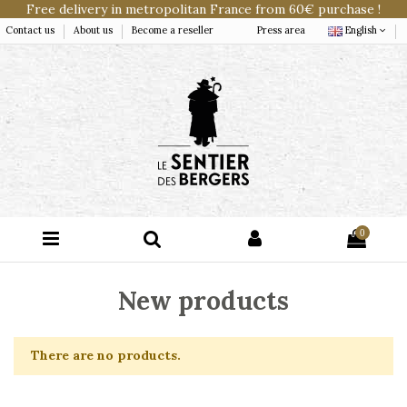
Free delivery in metropolitan France from 60€ purchase !
Contact us
About us
Become a reseller
Press area
English
0
New products
There are no products.