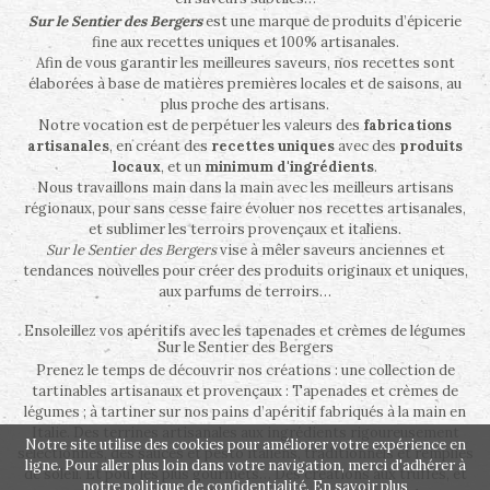
Sur le Sentier des Bergers
est une marque de produits d’épicerie
fine aux recettes uniques et 100% artisanales.
Afin de vous garantir les meilleures saveurs, nos recettes sont
élaborées à base de matières premières locales et de saisons, au
plus proche des artisans.
Notre vocation est de perpétuer les valeurs des
fabrications
artisanales
, en créant des
recettes uniques
avec des
produits
locaux
, et un
minimum d'ingrédients
.
Nous travaillons main dans la main avec les meilleurs artisans
régionaux, pour sans cesse faire évoluer nos recettes artisanales,
et sublimer les terroirs provençaux et italiens.
Sur le Sentier des Bergers
vise à mêler saveurs anciennes et
tendances nouvelles pour créer des produits originaux et uniques,
aux parfums de terroirs…
Ensoleillez vos apéritifs avec les tapenades et crèmes de légumes
Sur le Sentier des Bergers
Prenez le temps de découvrir nos créations : une collection de
tartinables artisanaux et provençaux : Tapenades et crèmes de
légumes ; à tartiner sur nos pains d’apéritif fabriqués à la main en
Italie. Des terrines artisanales aux ingrédients rigoureusement
Notre site utilise des cookies pour améliorer votre expérience en
sélectionnés, des sauces et pesto italiens, traditionnels et remplies
ligne. Pour aller plus loin dans votre navigation, merci d'adhérer à
de soleil. Et pour les plus gourmets… Des créations aux truffes, et
notre politique de confidentialité.
En savoir plus