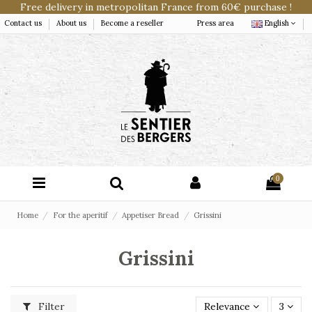
Free delivery in metropolitan France from 60€ purchase !
Contact us
About us
Become a reseller
Press area
English
0
Home
For the aperitif
Appetiser Bread
Grissini
Grissini
Filter
Relevance
3