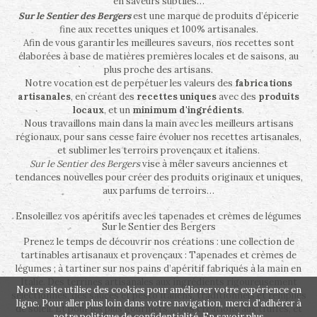
en saveurs subtiles…
Sur le Sentier des Bergers
est une marque de produits d’épicerie
fine aux recettes uniques et 100% artisanales.
Afin de vous garantir les meilleures saveurs, nos recettes sont
élaborées à base de matières premières locales et de saisons, au
plus proche des artisans.
Notre vocation est de perpétuer les valeurs des
fabrications
artisanales
, en créant des
recettes uniques
avec des
produits
locaux
, et un
minimum d'ingrédients
.
Nous travaillons main dans la main avec les meilleurs artisans
régionaux, pour sans cesse faire évoluer nos recettes artisanales,
et sublimer les terroirs provençaux et italiens.
Sur le Sentier des Bergers
vise à mêler saveurs anciennes et
tendances nouvelles pour créer des produits originaux et uniques,
aux parfums de terroirs…
Ensoleillez vos apéritifs avec les tapenades et crèmes de légumes
Sur le Sentier des Bergers
Prenez le temps de découvrir nos créations : une collection de
tartinables artisanaux et provençaux : Tapenades et crèmes de
légumes ; à tartiner sur nos pains d’apéritif fabriqués à la main en
Italie. Des terrines artisanales aux ingrédients rigoureusement
Notre site utilise des cookies pour améliorer votre expérience en
sélectionnés, des sauces et pesto italiens, traditionnels et remplies
ligne. Pour aller plus loin dans votre navigation, merci d'adhérer à
de soleil. Et pour les plus gourmets… Des créations aux truffes, et
notre politique de confidentialité.
En savoir plus