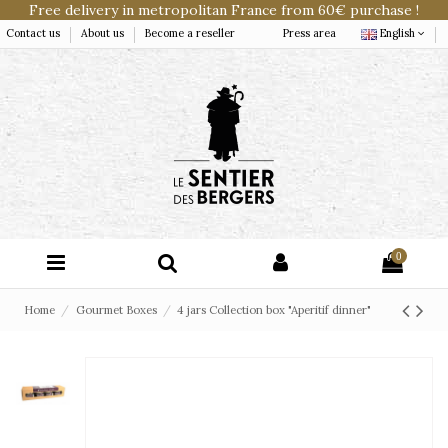
Free delivery in metropolitan France from 60€ purchase !
Contact us
About us
Become a reseller
Press area
English
0
Home
Gourmet Boxes
4 jars Collection box "Aperitif dinner"