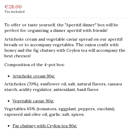
€28.00
Tax included
To offer or taste yourself, the "Aperitif dinner" box will be
perfect for organizing a dinner aperitif with friends!
Artichoke cream and vegetable caviar spread on our aperitif
breads or to accompany vegetables. The onion confit with
honey and the fig chutney with Ceylon tea will accompany the
best cheeses!
Composition of the 4-pot box:
Artichoke cream 90g:
Artichokes (70%), sunflower oil, salt, natural flavors, cassava
starch, acidity regulator, antioxidant, basil flavor.
Vegetable caviar 90g:
Vegetables 65% (tomatoes, eggplant, peppers, zucchini),
rapeseed and olive oil, garlic, salt, spices.
Fig chutney with Ceylon tea 90g: