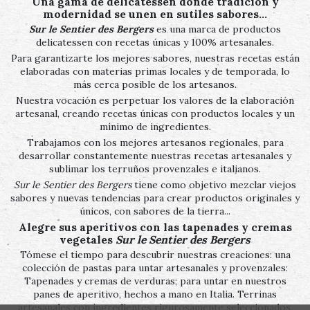
Una gama de delicatessen donde tradición y
modernidad se unen en sutiles sabores…
Sur le Sentier des Bergers
es una marca de productos
delicatessen con recetas únicas y 100% artesanales.
Para garantizarte los mejores sabores, nuestras recetas están
elaboradas con materias primas locales y de temporada, lo
más cerca posible de los artesanos.
Nuestra vocación es perpetuar los valores de la elaboración
artesanal, creando recetas únicas con productos locales y un
mínimo de ingredientes.
Trabajamos con los mejores artesanos regionales, para
desarrollar constantemente nuestras recetas artesanales y
sublimar los terruños provenzales e italianos.
Sur le Sentier des Bergers
tiene como objetivo mezclar viejos
sabores y nuevas tendencias para crear productos originales y
únicos, con sabores de la tierra...
Alegre sus aperitivos con las tapenades y cremas
vegetales
Sur le Sentier des Bergers
Tómese el tiempo para descubrir nuestras creaciones: una
colección de pastas para untar artesanales y provenzales:
Tapenades y cremas de verduras; para untar en nuestros
panes de aperitivo, hechos a mano en Italia. Terrinas
artesanales con ingredientes rigurosamente seleccionados,