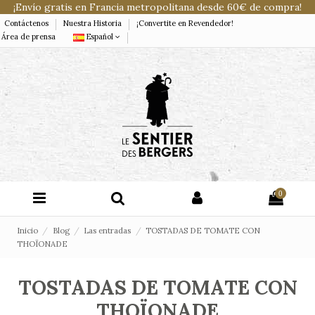
¡Envío gratis en Francia metropolitana desde 60€ de compra!
Contáctenos
Nuestra Historia
¡Convertite en Revendedor!
Área de prensa
Español
0
Inicio
Blog
Las entradas
TOSTADAS DE TOMATE CON
THOÏONADE
TOSTADAS DE TOMATE CON
THOÏONADE