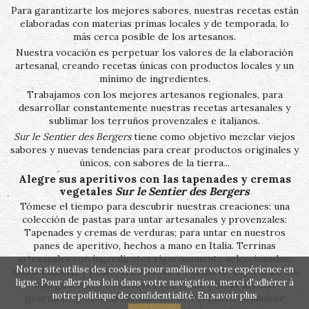
Para garantizarte los mejores sabores, nuestras recetas están
elaboradas con materias primas locales y de temporada, lo
más cerca posible de los artesanos.
Nuestra vocación es perpetuar los valores de la elaboración
artesanal, creando recetas únicas con productos locales y un
mínimo de ingredientes.
Trabajamos con los mejores artesanos regionales, para
desarrollar constantemente nuestras recetas artesanales y
sublimar los terruños provenzales e italianos.
Sur le Sentier des Bergers
tiene como objetivo mezclar viejos
sabores y nuevas tendencias para crear productos originales y
únicos, con sabores de la tierra...
Alegre sus aperitivos con las tapenades y cremas
vegetales
Sur le Sentier des Bergers
Tómese el tiempo para descubrir nuestras creaciones: una
colección de pastas para untar artesanales y provenzales:
Tapenades y cremas de verduras; para untar en nuestros
panes de aperitivo, hechos a mano en Italia. Terrinas
artesanales con ingredientes rigurosamente seleccionados,
Notre site utilise des cookies pour améliorer votre expérience en
salsas italianas y pesto, tradicionales y llenas de sol. Y para los
ligne. Pour aller plus loin dans votre navigation, merci d'adhérer à
más gourmet… Creaciones con trufa, y otras delicias
notre politique de confidentialité.
En savoir plus
gourmet… ¡Potencia los sabores de tus platos dejándote