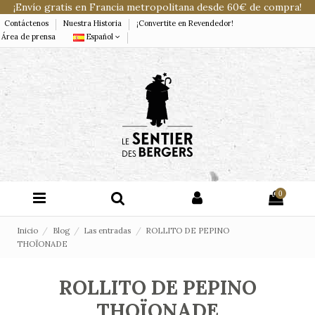
¡Envío gratis en Francia metropolitana desde 60€ de compra!
Contáctenos
Nuestra Historia
¡Convertite en Revendedor!
Área de prensa
Español
0
Inicio
Blog
Las entradas
ROLLITO DE PEPINO
THOÏONADE
ROLLITO DE PEPINO
THOÏONADE