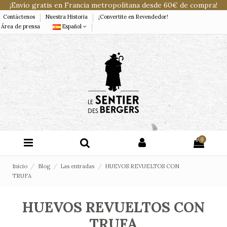
¡Envío gratis en Francia metropolitana desde 60€ de compra!
Contáctenos
Nuestra Historia
¡Convertite en Revendedor!
Área de prensa
Español
0
Inicio
Blog
Las entradas
HUEVOS REVUELTOS CON
TRUFA
HUEVOS REVUELTOS CON
TRUFA