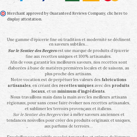
Merchant approved by Guaranteed Reviews Company,
clic here to
display attestation
.
Une gamme d’épicerie fine où tradition et modernité se déclinent
en saveurs subtiles…
Sur le Sentier des Bergers
est une marque de produits d’épicerie
fine aux recettes uniques et 100% artisanales.
Afin de vous garantir les meilleures saveurs, nos recettes sont
élaborées à base de matières premières locales et de saisons, au
plus proche des artisans.
Notre vocation est de perpétuer les valeurs des
fabrications
artisanales
, en créant des
recettes uniques
avec des
produits
locaux
, et un
minimum d'ingrédients
.
Nous travaillons main dans la main avec les meilleurs artisans
régionaux, pour sans cesse faire évoluer nos recettes artisanales,
et sublimer les terroirs provençaux et italiens.
Sur le Sentier des Bergers
vise à mêler saveurs anciennes et
tendances nouvelles pour créer des produits originaux et uniques,
aux parfums de terroirs…