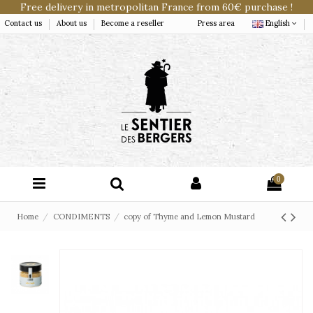
Free delivery in metropolitan France from 60€ purchase !
Contact us
About us
Become a reseller
Press area
English
0
Home
CONDIMENTS
copy of Thyme and Lemon Mustard