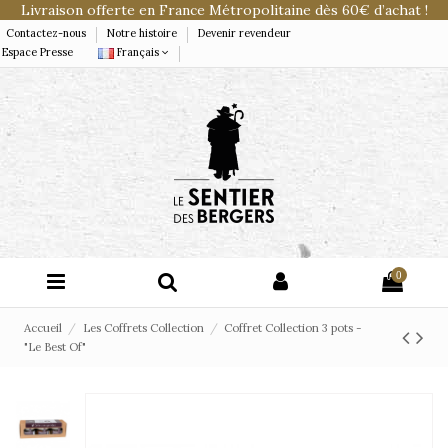
Livraison offerte en France Métropolitaine dès 60€ d’achat !
Contactez-nous
Notre histoire
Devenir revendeur
Espace Presse
Français
0
Accueil
Les Coffrets Collection
Coffret Collection 3 pots -
"Le Best Of"