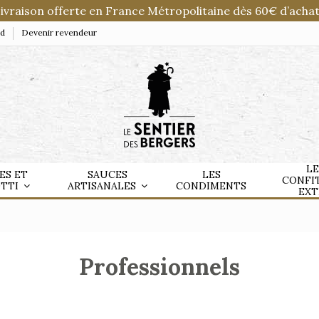
ivraison offerte en France Métropolitaine dès 60€ d’achat
nd
Devenir revendeur
LE
ES ET
SAUCES
LES
CONFI
OTTI
ARTISANALES
CONDIMENTS
EXT
Professionnels