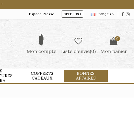
 !
Espace Presse
SITE PRO
Français
0
Mon compte
Liste d'envie(
0
)
Mon panier
S
COFFRETS
BONNES
TURES
CADEAUX
AFFAIRES
RA