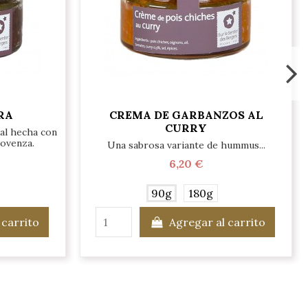
RA
CREMA DE GARBANZOS AL
CURRY
al hecha con
rovenza.
Una sabrosa variante de hummus...
6,20 €
90g
180g
 carrito
Agregar al carrito