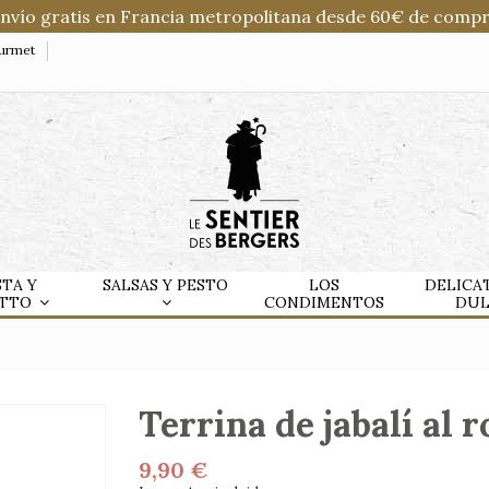
Envío gratis en Francia metropolitana desde 60€ de compr
ourmet
STA Y
SALSAS Y PESTO
LOS
DELICA
OTTO
CONDIMENTOS
DU
Terrina de jabalí al 
9,90 €