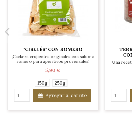
"CISELÉS" CON ROMERO
TERR
COL
¡Cackers crujientes originales con sabor a
romero para aperitivos provenzales!
Una receta
5,90 €
150g
250g
Agregar al carrito