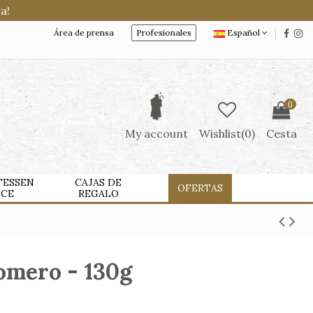
a!
Área de prensa
Profesionales
Español
0
My account
Wishlist(
0
)
Cesta
TESSEN
CAJAS DE
OFERTAS
LCE
REGALO
romero - 130g