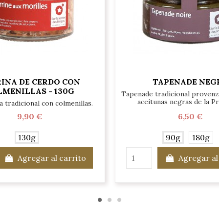
INA DE CERDO CON
TAPENADE NEG
MENILLAS - 130G
Tapenade tradicional provenz
aceitunas negras de la P
 tradicional con colmenillas.
9,90 €
6,50 €
130g
90g
180g
Agregar al carrito
Agregar al