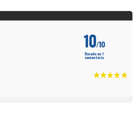
10
/10
Basado en 1
comentario