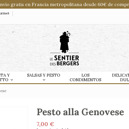
Envío gratis en Francia metropolitana desde 60€ de compr
ourmet
STA Y
SALSAS Y PESTO
LOS
DELICA
OTTO
CONDIMENTOS
DU
vese
Pesto alla Genovese
7,00 €