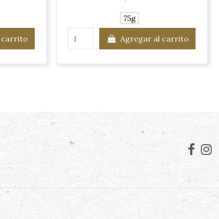
75g
 carrito
Agregar al carrito