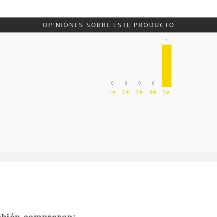
OPINIONES SOBRE ESTE PRODUCTO
1
0
0
0
0
1★
2★
3★
4★
5★
ambién compraron: