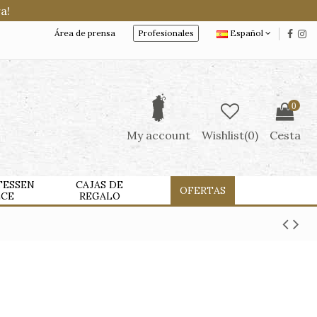
a!
Área de prensa
Profesionales
Español
0
My account
Wishlist(
0
)
Cesta
TESSEN
CAJAS DE
OFERTAS
LCE
REGALO