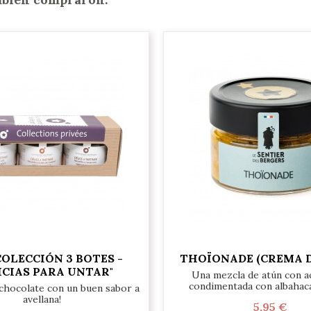
COLECCIÓN 3 BOTES -
THOÏONADE (CREMA D
ICIAS PARA UNTAR"
Una mezcla de atún con ac
condimentada con albahaca
 chocolate con un buen sabor a
avellana!
5,95 €