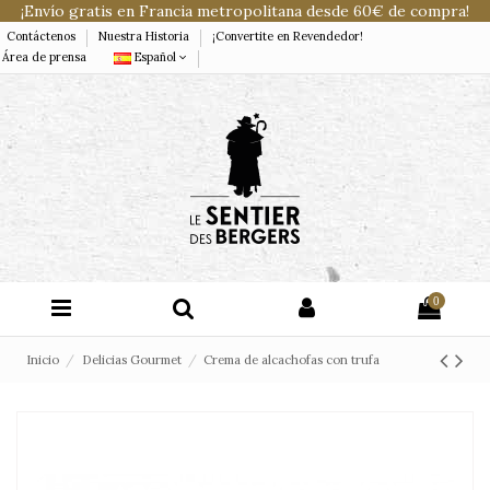
¡Envío gratis en Francia metropolitana desde 60€ de compra!
Contáctenos
Nuestra Historia
¡Convertite en Revendedor!
Área de prensa
Español
0
Inicio
Delicias Gourmet
Crema de alcachofas con trufa