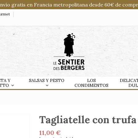
Envío gratis en Francia metropolitana desde 60€ de compr
ourmet
STA Y
SALSAS Y PESTO
LOS
DELICA
OTTO
CONDIMENTOS
DU
a
Tagliatelle con trufa
11,00 €