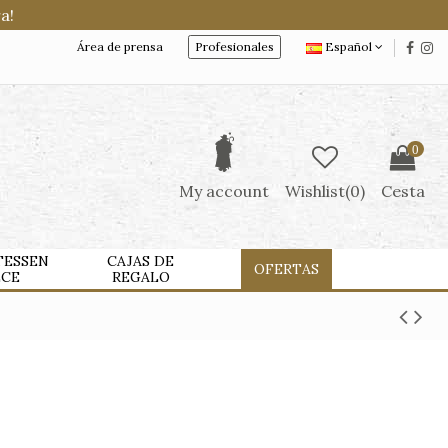
a!
Área de prensa
Profesionales
Español
0
My account
Wishlist(
0
)
Cesta
TESSEN
CAJAS DE
OFERTAS
LCE
REGALO