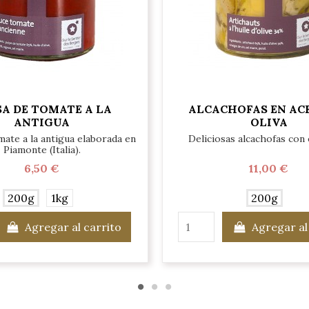
A DE TOMATE A LA
ALCACHOFAS EN ACE
ANTIGUA
OLIVA
mate a la antigua elaborada en
Deliciosas alcachofas con 
Piamonte (Italia).
6,50 €
11,00 €
200g
1kg
200g
Agregar al carrito
Agregar al