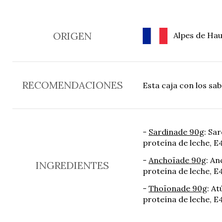
ORIGEN
Alpes de Haut
RECOMENDACIONES
Esta caja con los sa
-
Sardinade 90g
: Sar
proteína de leche, E
-
Anchoïade 90g
: An
INGREDIENTES
proteína de leche, E
-
Thoïonade 90g
: At
proteína de leche, E