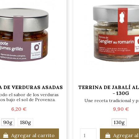
 DE VERDURAS ASADAS
TERRINA DE JABALÍ A
- 130G
odo el sabor de los verduras
os bajo el sol de Provenza.
Une receta tradicional y p
6,20 €
9,90 €
90g
180g
130g
Agregar al carrito
Agregar al