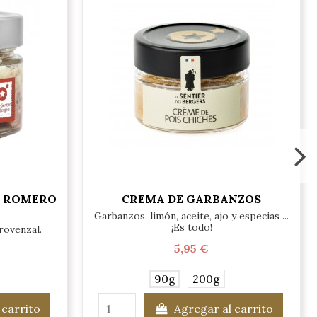
L ROMERO
CREMA DE GARBANZOS
Garbanzos, limón, aceite, ajo y especias ...
¡Es todo!
rovenzal.
5,95 €
90g
200g
 carrito
Agregar al carrito