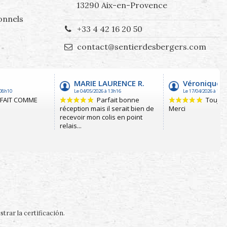
13290 Aix-en-Provence
onnels
+33 4 42 16 20 50
contact@sentierdesbergers.com
trar la certificación
.