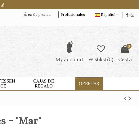
a!
Área de prensa
Profesionales
Español
0
My account
Wishlist(
0
)
Cesta
TESSEN
CAJAS DE
OFERTAS
LCE
REGALO
s - "Mar"