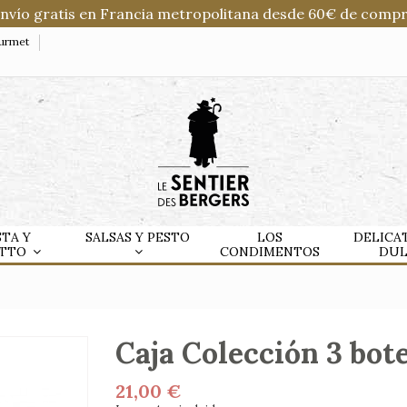
Envío gratis en Francia metropolitana desde 60€ de compr
ourmet
STA Y
SALSAS Y PESTO
LOS
DELICA
OTTO
CONDIMENTOS
DU
Caja Colección 3 bote
21,00 €