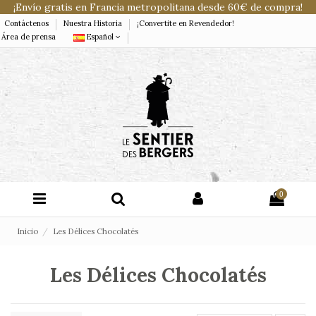
¡Envío gratis en Francia metropolitana desde 60€ de compra!
Contáctenos
Nuestra Historia
¡Convertite en Revendedor!
Área de prensa
Español
0
Inicio
Les Délices Chocolatés
Les Délices Chocolatés